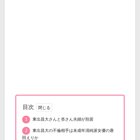
目次
1
東出昌大さんと杏さん夫婦が別居
2
東出昌大の不倫相手は未成年清純派女優の唐
田えりか