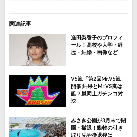
関連記事
逢田梨香子のプロフィ
ール！高校や大学・経
歴・結婚・画像など
VS嵐「第2回Mr.VS嵐」
開催 結果とMr.VS嵐は
誰？嵐同士ガチンコ対
決
みさき公園が3月末で閉
園・撤退！動物の引き
取り先や撤退後は