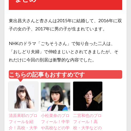
東出昌大さんと杏さんは2015年に結婚して、2016年に双
子の女の子、2017年に男の子が生まれています。
NHKのドラマ「ごちそうさん」で知り合った二人は、
「おしどり夫婦」で仲睦まじいとされてきましたが、そ
れだけに今回の別居は衝撃的な内容でした。
こちらの記事もおすすめです
清原果耶のプロ
小松菜奈のプロ
二宮和也のプロ
フィールを紹
フィール！中学
フィール！高
介！高校・大学
や高校などの学
校・大学などの