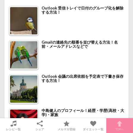
Outlook 受信トレイで日付のグループ化を解除
する方法！
Gmailの連絡先の順番を並び替える方法！名
前・メールアドレスなどで
Outlook 会議の出席依頼を予定表で下書き保存
する方法！
中島健人のプロフィール！経歴・学歴(高校・大
学)・家族
レシピ一覧
シェア
メルマガ登録
ダイエット一覧
TOPへ