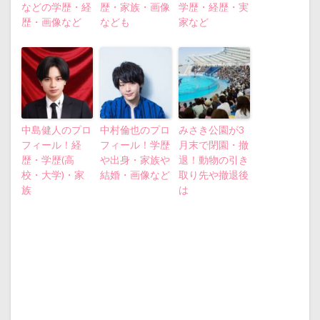
などの学歴・経
歴・家族・画像
学歴・経歴・実
歴・画像など
なども
家など
中島健人のプロ
中村倫也のプロ
みさき公園が3
フィール！経
フィール！学歴
月末で閉園・撤
歴・学歴(高
や出身・家族や
退！動物の引き
校・大学)・家
結婚・画像など
取り先や撤退後
族
は