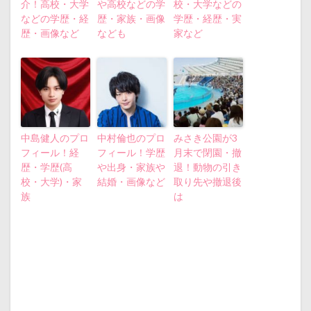
介！高校・大学
や高校などの学
校・大学などの
などの学歴・経
歴・家族・画像
学歴・経歴・実
歴・画像など
なども
家など
中島健人のプロ
中村倫也のプロ
みさき公園が3
フィール！経
フィール！学歴
月末で閉園・撤
歴・学歴(高
や出身・家族や
退！動物の引き
校・大学)・家
結婚・画像など
取り先や撤退後
族
は