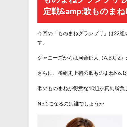
定戦&amp;歌ものまね
今回の「ものまねグランプリ」は22組
す。
ジャニーズからは河合郁人（A.B.C-Z
さらに、番組史上初の歌ものまねNo.1
歌のものまねが得意な10組が真剣勝負
No.1になるのは誰でしょうか。