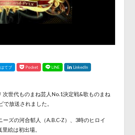
リ 次世代ものまね芸人No.1決定戦&歌ものまね
レビで放送されました。
ーズの河合郁人（A.B.C-Z）、3時のヒロイ
真里絵は初出場。