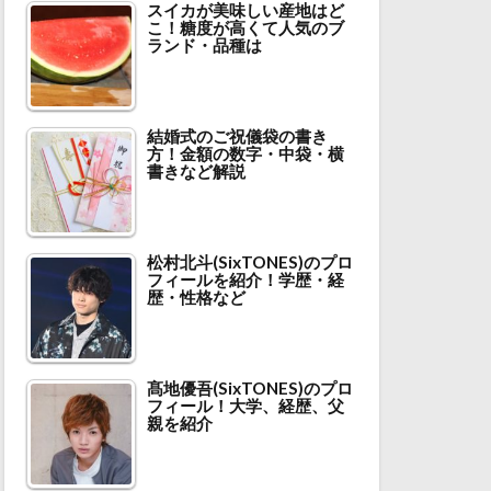
スイカが美味しい産地はど
こ！糖度が高くて人気のブ
ランド・品種は
結婚式のご祝儀袋の書き
方！金額の数字・中袋・横
書きなど解説
松村北斗(SixTONES)のプロ
フィールを紹介！学歴・経
歴・性格など
髙地優吾(SixTONES)のプロ
フィール！大学、経歴、父
親を紹介