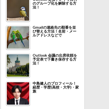
のグループ化を解除する方
法！
Gmailの連絡先の順番を並
び替える方法！名前・メー
ルアドレスなどで
Outlook 会議の出席依頼を
予定表で下書き保存する方
法！
中島健人のプロフィール！
経歴・学歴(高校・大学)・家
族