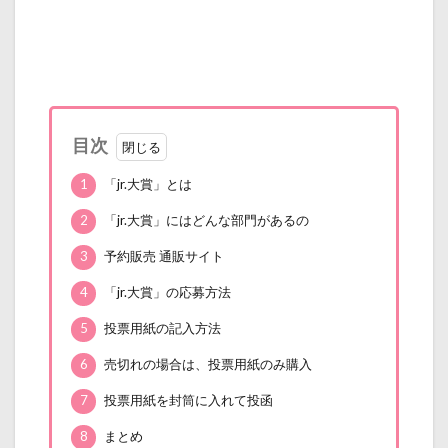
目次
1
「jr.大賞」とは
2
「jr.大賞」にはどんな部門があるの
3
予約販売 通販サイト
4
「jr.大賞」の応募方法
5
投票用紙の記入方法
6
売切れの場合は、投票用紙のみ購入
7
投票用紙を封筒に入れて投函
8
まとめ