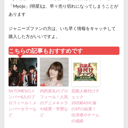
「Myojo」(明星)は、早々売り切れになってしまうことが
あります
ジャニーズファンの方は、いち早く情報をキャッチして
購入した方がいいですよ。
こちらの記事もおすすめです
SitTONESのメ
内田真礼のプロ
芸能人格付けチ
ンバー6人のプ
フィール！人気
ェック
ロフィール！メ
のアニメキャラ
2020BASIC春
ンバーカラーな
や経歴・学歴な
のSPの結果！
ど
ど
出演者やチーム
の成績