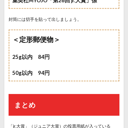
集英社MYOJO「第26回 jr.大賞」係
封筒には切手を貼って出しましょう。
＜定形郵便物＞
25g以内 84円
50g以内 94円
まとめ
「jr.大賞」（ジュニア大賞）の投票用紙が入っている