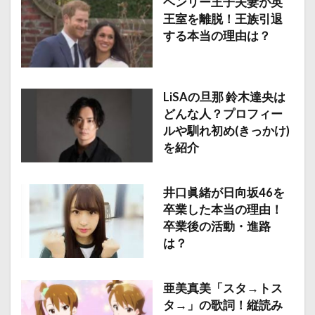
ヘンリー王子夫妻が英
王室を離脱！王族引退
する本当の理由は？
LiSAの旦那 鈴木達央は
どんな人？プロフィー
ルや馴れ初め(きっかけ)
を紹介
井口眞緒が日向坂46を
卒業した本当の理由！
卒業後の活動・進路
は？
亜美真美「スタ→トス
タ→」の歌詞！縦読み