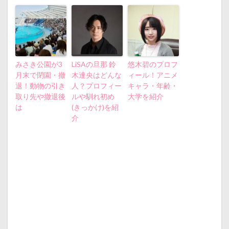
みさき公園が3
LiSAの旦那 鈴
悠木碧のプロフ
月末で閉園・撤
木達央はどんな
ィール！アニメ
退！動物の引き
人？プロフィー
キャラ・年齢・
取り先や撤退後
ルや馴れ初め
大学を紹介
は
(きっかけ)を紹
介