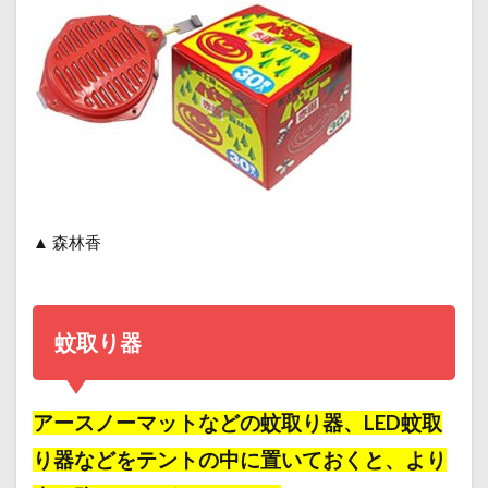
▲
森林香
蚊取り器
アースノーマットなどの
蚊取り器、LED蚊取
り器
などをテントの中に置いておくと、より