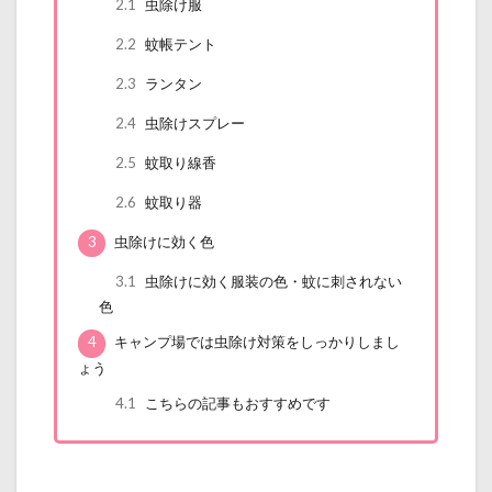
2.1
虫除け服
2.2
蚊帳テント
2.3
ランタン
2.4
虫除けスプレー
2.5
蚊取り線香
2.6
蚊取り器
3
虫除けに効く色
3.1
虫除けに効く服装の色・蚊に刺されない
色
4
キャンプ場では虫除け対策をしっかりしまし
ょう
4.1
こちらの記事もおすすめです