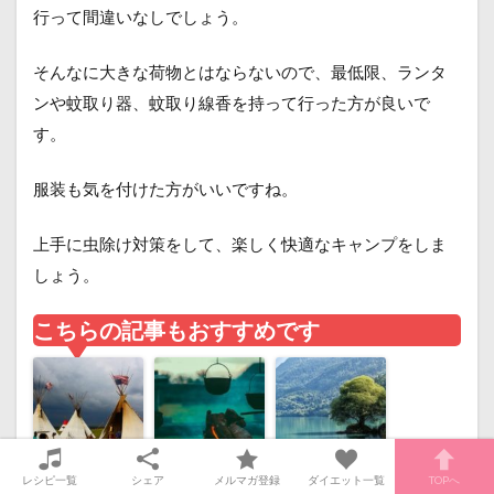
行って間違いなしでしょう。
そんなに大きな荷物とはならないので、最低限、ランタ
ンや蚊取り器、蚊取り線香を持って行った方が良いで
す。
服装も気を付けた方がいいですね。
上手に虫除け対策をして、楽しく快適なキャンプをしま
しょう。
こちらの記事もおすすめです
レシピ一覧
シェア
メルマガ登録
ダイエット一覧
TOPへ
キャンプ料理に
キャンプの料理
滋賀県のキャン