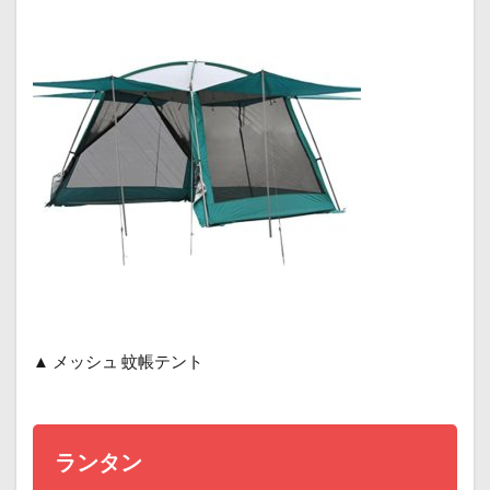
▲
メッシュ 蚊帳テント
ランタン