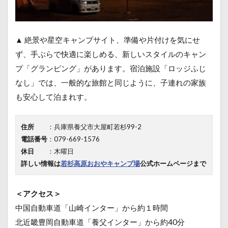
▲ 絶景や星空キャンプサイト、準備や片付けを気にせ
ず、手ぶらで快適に楽しめる、新しいスタイルのキャン
プ「グランピング」があります。宿泊施設「ロッジふじ
なし」では、一般的な旅館と同じように、子連れの家族
も安心して泊まれす。
住所
：兵庫県養父市大屋町若杉99-2
電話番号
：079-669-1576
休日
：木曜日
詳しい情報は
若杉高原おおやキャンプ場
公式ホームページまで
＜アクセス＞
中国自動車道「山崎インター」から約１時間
北近畿豊岡自動車道「養父インター」から約40分