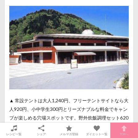
▲ 常設テントは大人1,240円、フリーテントサイトなら大
人920円、小中学生300円とリーズナブルな料金でキャン
プが楽しめる穴場スポットです。野外炊飯調理セット620
円、バーベキューコンロ120円と格安です。食堂や売店も
レシピ一覧
シェア
メルマガ登録
ダイエット一覧
TOPへ
あって、軽食は予約しなくても食べられます。