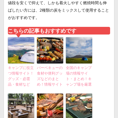
値段を安くで抑えて、しかも着火しやすく燃焼時間も伸
ばしたい方には、2種類の炭をミックスして使用すること
がおすすめです。
こちらの記事もおすすめです
キャンプに役立
バーベキューの
全国のキャンプ
つ情報サイト！
食材や便利グッ
場の情報サイ
グッズ・必需
ズなどのまと
ト・まとめ！キ
品・食材など
め！情報サイト
ャンプ場を厳選