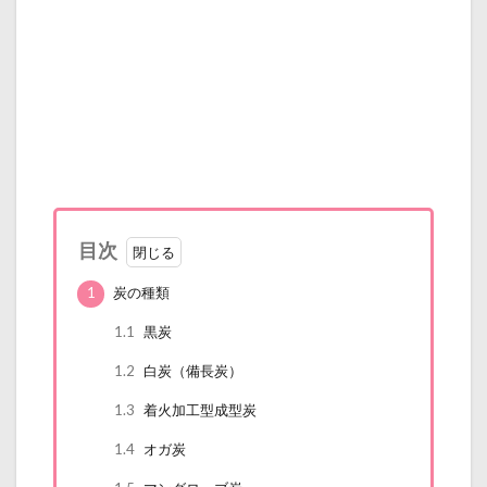
目次
1
炭の種類
1.1
黒炭
1.2
白炭（備長炭）
1.3
着火加工型成型炭
1.4
オガ炭