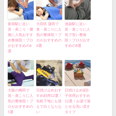
新宿駅に近い
大田区 蒲田で
池袋駅に近い
首・肩こり・腰
首・肩こりに人
首・肩こりに人
痛に人気おすす
気の整体院！プ
気で安い整体
め整体院！プロ
ロがおすすめの
院！プロがおす
がおすすめの6
6選
すめの8選
選
大阪の梅田で
日焼け止めおす
日焼け止め(顔)
首・肩こりに人
すめ顔用12選！
子供用おすすめ
気の整体院！プ
化粧下地にも使
12選！お湯で落
ロがおすすめの
えて白くならな
とせる洗い流す
5選
い
タイプ