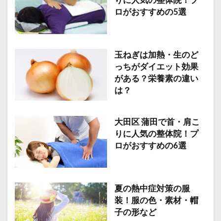
りに人気の整体院！プ
ロがおすすめの5選
玉ねぎは加熱・生のど
っちがダイエット効果
がある？栄養素の違い
は？
大田区 蒲田で首・肩こ
りに人気の整体院！プ
ロがおすすめの6選
夏の熱中症対策の服
装！服の色・素材・帽
子の形など