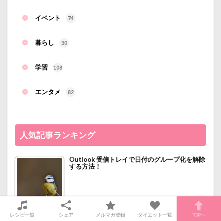
イベント
74
暮らし
30
学習
108
エンタメ
82
人気記事ランキング
Outlook 受信トレイで日付のグループ化を解除
する方法！
レシピ一覧
シェア
メルマガ登録
ダイエット一覧
TOPへ
Gmailの連絡先の順番を並び替える方法！名