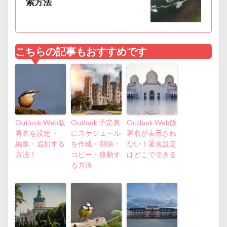
索方法
こちらの記事もおすすめです
Outlook Web版
Outlook 予定表
Outlook Web版
署名を設定 ・
にスケジュール
署名が表示され
編集・追加する
を作成・削除・
ない！署名設定
方法！
コピー・移動す
はどこでできる
る方法