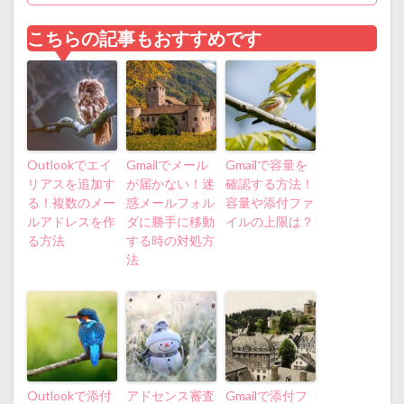
こちらの記事もおすすめです
Outlookでエイ
Gmailでメール
Gmailで容量を
リアスを追加す
が届かない！迷
確認する方法！
る！複数のメー
惑メールフォル
容量や添付ファ
ルアドレスを作
ダに勝手に移動
イルの上限は？
る方法
する時の対処方
法
Outlookで添付
アドセンス審査
Gmailで添付フ