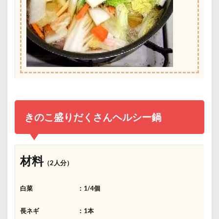
きのこ盛りだくさんヘルシー鍋
材料
（2人分）
白菜 ：1/4個
長ネギ ：1本