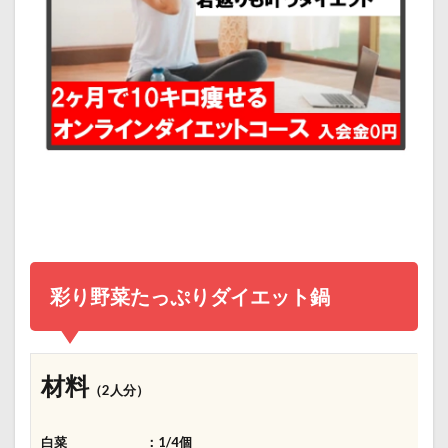
彩り野菜たっぷりダイエット鍋
材料
（2人分）
白菜 ：1/4個