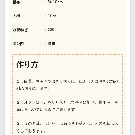
昆布 ：5×10cm
大根 ：10㎝
万能ねぎ ：2本
ポン酢 ：適量
作り方
１．白菜、キャベツはざく切りに、にんじんは厚さ1cmの
斜め切りにします。
２．オクラはへたを切り落として半分に切り、長ネギ、春
菊は食べやすい大きさに切ります。
３．えのき茸、しいたけは石づきを落とし、えのき茸はほ
ぐしておきます。