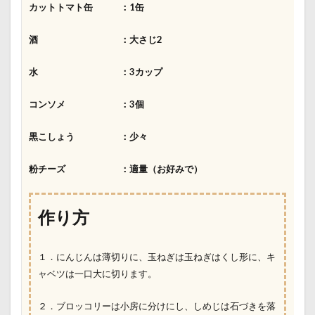
カットトマト缶 ：1缶
酒 ：大さじ2
水 ：3カップ
コンソメ ：3個
黒こしょう ：少々
粉チーズ ：適量（お好みで）
作り方
１．にんじんは薄切りに、玉ねぎは玉ねぎはくし形に、キ
ャベツは一口大に切ります。
２．ブロッコリーは小房に分けにし、しめじは石づきを落