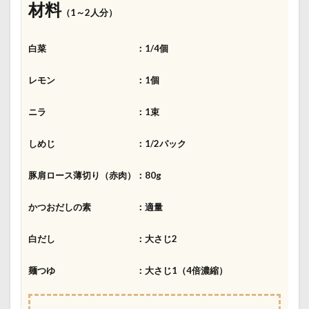
材料
（1～2人分）
白菜 ：1/4個
レモン ：1個
ニラ ：1束
しめじ ：1/2パック
豚肩ロース薄切り（赤肉）：80g
かつおだしの素 ：適量
白だし ：大さじ2
麺つゆ ：大さじ1（4倍濃縮）