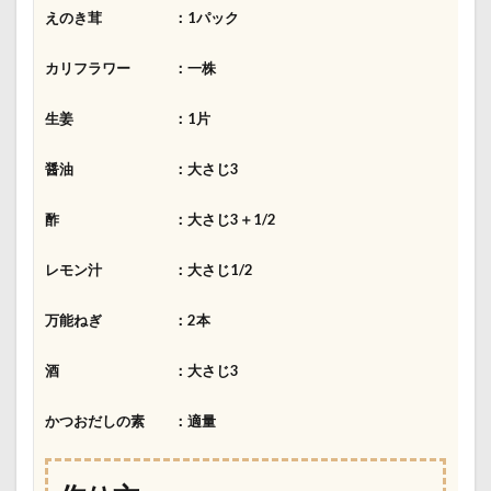
えのき茸 ：1パック
カリフラワー ：一株
生姜 ：1片
醤油 ：大さじ3
酢 ：大さじ3＋1/2
レモン汁 ：大さじ1/2
万能ねぎ ：2本
酒 ：大さじ3
かつおだしの素 ：適量