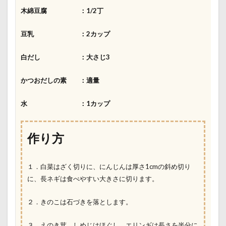
木綿豆腐 ：1/2丁
豆乳 ：
2カップ
白だし ：
大さじ3
かつおだしの素 ：適量
水 ：
1カップ
作り方
１．白菜はざく切りに、にんじんは厚さ1cmの斜め切り
に、長ネギは食べやすい大きさに切ります。
２．きのこは石づきを落とします。
３．えのき茸、しめじはほぐし、エリンギは長さを半分に