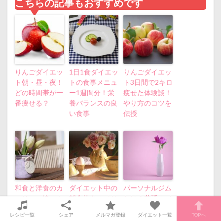
こちらの記事もおすすめです
りんごダイエッ
1日1食ダイエッ
りんごダイエッ
ト朝・昼・夜！
トの食事メニュ
ト3日間で2キロ
どの時間帯が一
ー1週間分！栄
痩せた体験談！
番痩せる？
養バランスの良
やり方のコツを
い食事
伝授
和食と洋食のカ
ダイエット中の
パーソナルジム
ロリーの違い！
朝食抜きのメリ
とは？普通のジ
ダイエットでの
ット・デメリッ
ムとのダイエッ
レシピ一覧
シェア
メルマガ登録
ダイエット一覧
TOPへ
メリット・デメ
ト！朝ごはん食
ト効果の違いを