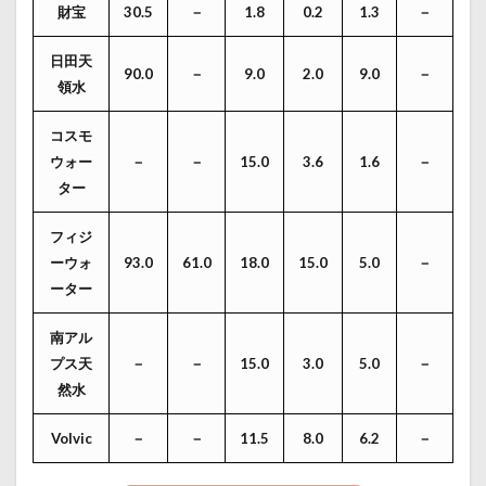
財宝
30.5
－
1.8
0.2
1.3
－
日田天
90.0
－
9.0
2.0
9.0
－
領水
コスモ
ウォー
－
－
15.0
3.6
1.6
－
ター
フィジ
ーウォ
93.0
61.0
18.0
15.0
5.0
－
ーター
南アル
プス天
－
－
15.0
3.0
5.0
－
然水
Volvic
－
－
11.5
8.0
6.2
－