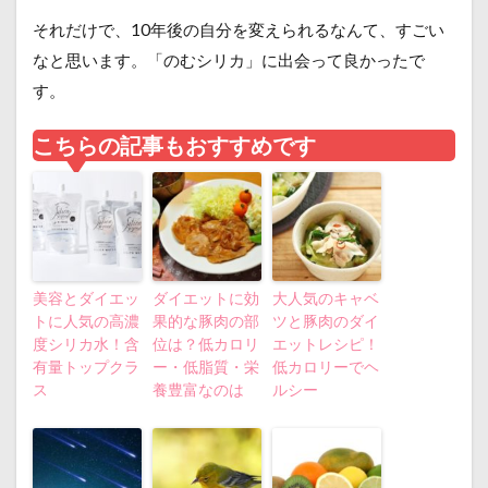
それだけで、10年後の自分を変えられるなんて、すごい
なと思います。「のむシリカ」に出会って良かったで
す。
こちらの記事もおすすめです
美容とダイエッ
ダイエットに効
大人気のキャベ
トに人気の高濃
果的な豚肉の部
ツと豚肉のダイ
度シリカ水！含
位は？低カロリ
エットレシピ！
有量トップクラ
ー・低脂質・栄
低カロリーでヘ
ス
養豊富なのは
ルシー