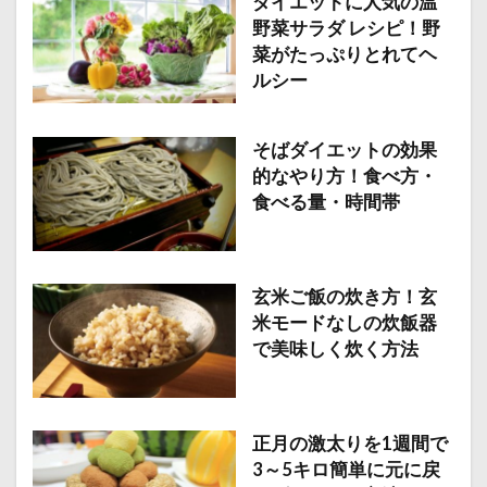
ダイエットに人気の温
野菜サラダ レシピ！野
菜がたっぷりとれてヘ
ルシー
そばダイエットの効果
的なやり方！食べ方・
食べる量・時間帯
玄米ご飯の炊き方！玄
米モードなしの炊飯器
で美味しく炊く方法
正月の激太りを1週間で
3～5キロ簡単に元に戻