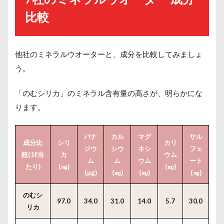
比較
他社のミネラルウオーターと、成分を比較してみましょ
う。
「のむシリカ」のミネラル含有量の高さが、明らかにな
ります。
バナ
カル
マグ
サル
成分比
シリ
カリ
ジウ
シウ
ネシ
フェ
較(1ℓ当
カ
ウム
ム
ム
ウム
ート
たり)
(㎎)
(㎎)
(μg)
(㎎)
(㎎)
(㎎)
のむシ
97.0
34.0
31.0
14.0
5.7
30.0
リカ