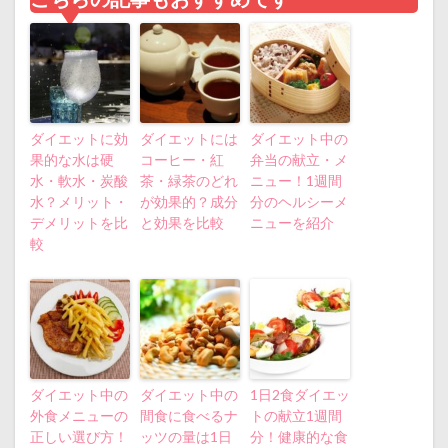
ダイエットに効
ダイエットには
ダイエット中の
果的な水は硬
コーヒー・紅
弁当の献立・メ
水・軟水・炭酸
茶・緑茶のどれ
ニュー！1週間
水？メリット・
が効果的？成分
分のヘルシーメ
デメリットを比
と効果を比較
ニューを紹介
較
ダイエット中の
ダイエット中の
1日2食ダイエッ
外食メニューの
間食に食べるナ
トの献立1週間
正しい選び方！
ッツの量は1日
分！健康的な食