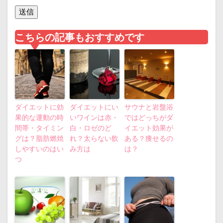
こちらの記事もおすすめです
ダイエットに効
ダイエットにい
サウナと岩盤浴
果的な運動の時
いワインは赤・
ではどっちがダ
間帯・タイミン
白・ロゼのど
イエット効果が
グは？脂肪燃焼
れ？太らない飲
ある？痩せるの
しやすいのはい
み方は
は？
つ