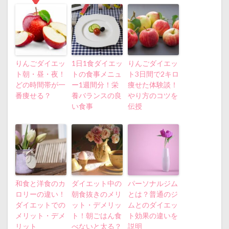
りんごダイエッ
1日1食ダイエッ
りんごダイエッ
ト朝・昼・夜！
トの食事メニュ
ト3日間で2キロ
どの時間帯が一
ー1週間分！栄
痩せた体験談！
番痩せる？
養バランスの良
やり方のコツを
い食事
伝授
和食と洋食のカ
ダイエット中の
パーソナルジム
ロリーの違い！
朝食抜きのメリ
とは？普通のジ
ダイエットでの
ット・デメリッ
ムとのダイエッ
メリット・デメ
ト！朝ごはん食
ト効果の違いを
リット
べないと太る？
説明